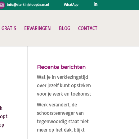
info@sterkinjeloopbaan.nl
WhatApp
GRATIS
ERVARINGEN
BLOG
CONTACT
Recente berichten
Wat je in verkiezingstijd
over jezelf kunt opsteken
voor je werk en toekomst
Werk verandert, de
jk
schoorsteenveger van
opt.
tegenwoordig staat niet
op
meer op het dak, blijkt