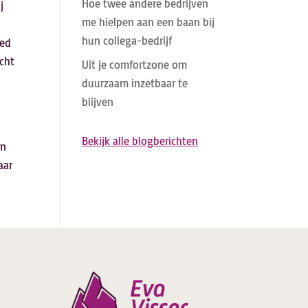
Hoe twee andere bedrijven
j
me hielpen aan een baan bij
hun collega-bedrijf
oed
cht
Uit je comfortzone om
duurzaam inzetbaar te
blijven
Bekijk alle blogberichten
en
aar